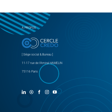
À PROPOS
[ Siège social & Bureau ]
11-17 rue de l’Amiral HAMELIN
75116 Paris