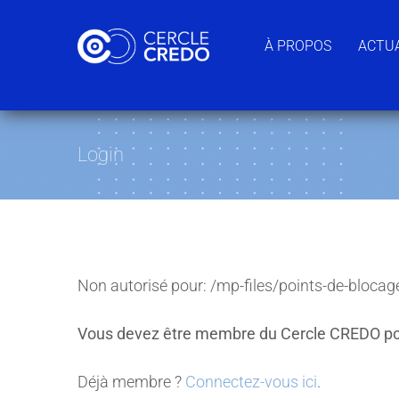
Passer
au
À PROPOS
ACTUA
contenu
Login
Non autorisé pour:
/mp-files/points-de-blocag
Vous devez être membre du Cercle CREDO po
Déjà membre ?
Connectez-vous ici
.