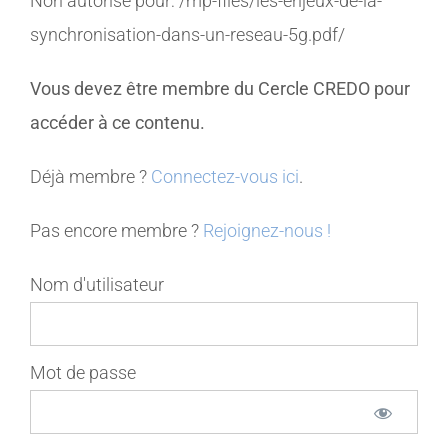
Non autorisé pour:
/mp-files/les-enjeux-de-la-
synchronisation-dans-un-reseau-5g.pdf/
MEMBRES
Vous devez être membre du Cercle CREDO pour
CONTACT
accéder à ce contenu.
Déjà membre ?
Connectez-vous ici
.
Pas encore membre ?
Rejoignez-nous !
Nom d'utilisateur
Mot de passe