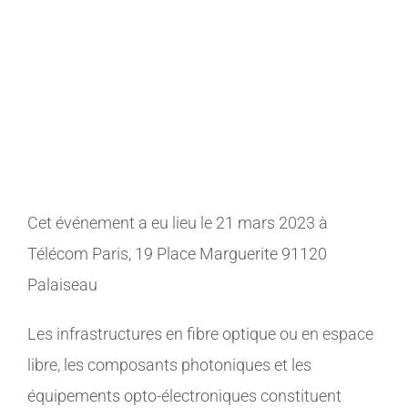
La photonique pour les télécoms
MEMBRES
21 mars 2023, Télécom Paris
CONTACT
Photonics France a organisé son Business
Meeting : “La photonique pour les télécoms”
le 21 mars 2023 à Télécom Paris. Les
inscriptions sont ouvertes.
Cet événement a eu lieu le 21 mars 2023 à
Télécom Paris, 19 Place Marguerite 91120
Palaiseau
Les infrastructures en fibre optique ou en espace
libre, les composants photoniques et les
équipements opto-électroniques constituent