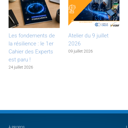
Les fondements de
Atelier du 9 juillet
la résilience : le 1er
2026
Cahier des Experts
09 juillet 2026
est paru !
24 juillet 2026
À PROPOS