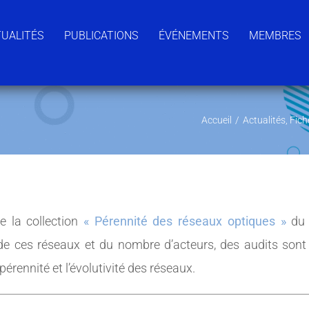
UALITÉS
PUBLICATIONS
ÉVÉNEMENTS
MEMBRES
Accueil
/
Actualités
,
Fich
de la collection
« Pérennité des réseaux optiques »
du 
de ces réseaux et du nombre d’acteurs, des audits sont 
pérennité et l’évolutivité des réseaux.