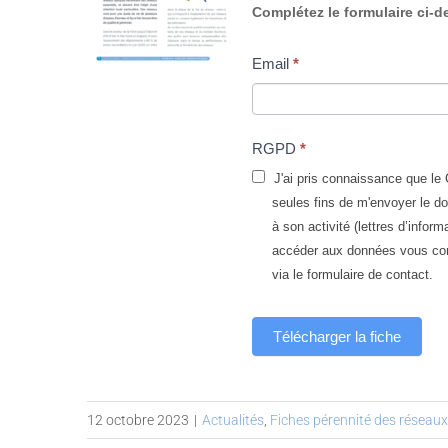
Fiche
Complétez le formulaire ci-d
pérennité
Email
*
des
réseaux
n°9
RGPD
*
-
J'ai pris connaissance que le 
seules fins de m'envoyer le d
Audit
à son activité (lettres d’informatio
accéder aux données vous conc
via le formulaire de contact.
Télécharger la fiche
12 octobre 2023
|
Actualités
,
Fiches pérennité des réseaux