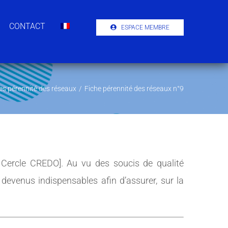
CONTACT
ESPACE MEMBRE
es pérennité des réseaux
/
Fiche pérennité des réseaux n°9
Cercle CREDO]. Au vu des soucis de qualité
devenus indispensables afin d’assurer, sur la