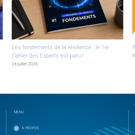
Les fondements de la résilience : le 1er
A
Cahier des Experts est paru !
0
24 juillet 2026
MENU
À PROPOS