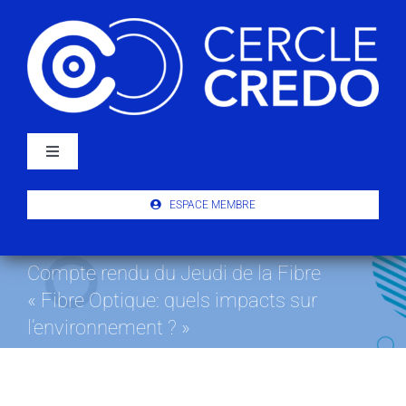
Passer
au
contenu
Navigation
à
bascule
À PROPOS
ESPACE MEMBRE
ACTUALITÉS
Compte rendu du Jeudi de la Fibre
« Fibre Optique: quels impacts sur
PUBLICATIONS
l’environnement ? »
ÉVÉNEMENTS