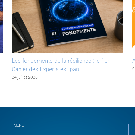
Les fondements de la résilience : le 1er
A
Cahier des Experts est paru !
0
24 juillet 2026
MENU