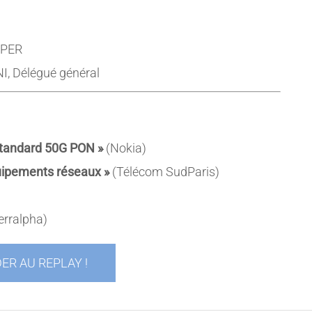
OPER
, Délégué général
standard 50G PON »
(Nokia)
uipements réseaux »
(Télécom SudParis)
erralpha)
ER AU REPLAY !