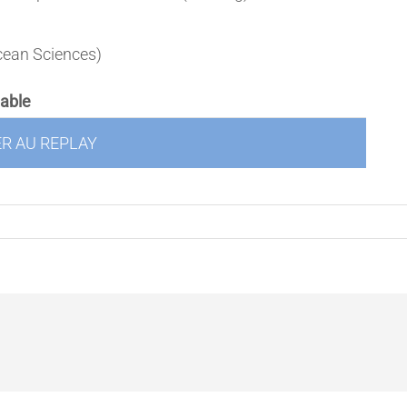
ean Sciences)
table
R AU REPLAY