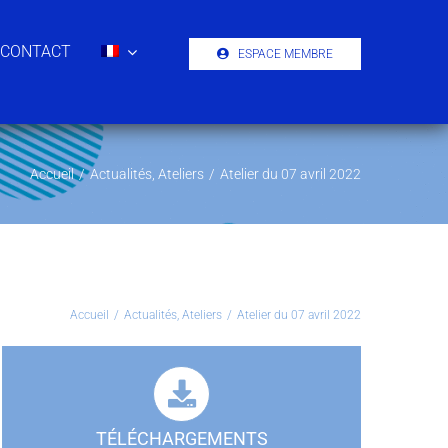
CONTACT
ESPACE MEMBRE
Accueil
/
Actualités
,
Ateliers
/
Atelier du 07 avril 2022
Accueil
/
Actualités
,
Ateliers
/
Atelier du 07 avril 2022
TÉLÉCHARGEMENTS