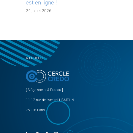
est en ligne !
24 juillet 2026
À PROPOS
[ Siège social & Bureau ]
11-17 rue de l’Amiral HAMELIN
75116 Paris