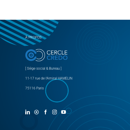
À PROPOS
[ Siège social & Bureau ]
11-17 rue de l’Amiral HAMELIN
75116 Paris