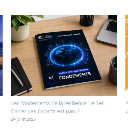
Les fondements de la résilience : le 1er
A
Cahier des Experts est paru !
0
24 juillet 2026