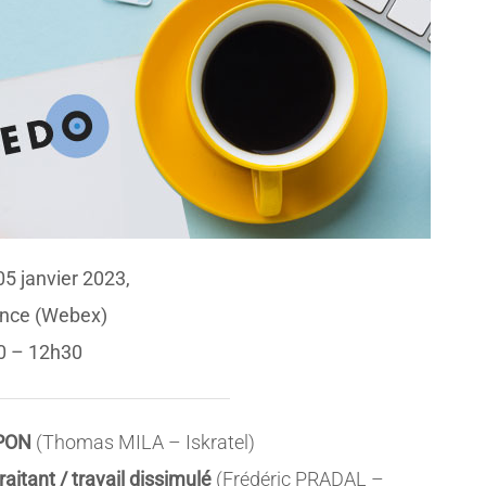
05 janvier 2023,
ance (Webex)
0 – 12h30
 PON
(Thomas MILA – Iskratel)
aitant / travail dissimulé
(Frédéric PRADAL –