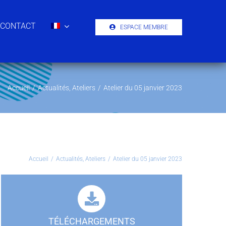
CONTACT
ESPACE MEMBRE
Accueil
/
Actualités
,
Ateliers
/
Atelier du 05 janvier 2023
Accueil
/
Actualités
,
Ateliers
/
Atelier du 05 janvier 2023
TÉLÉCHARGEMENTS