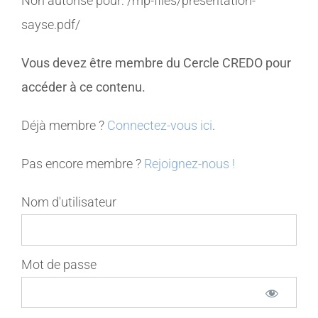
Non autorisé pour:
/mp-files/presentation-
sayse.pdf/
MEMBRES
Vous devez être membre du Cercle CREDO pour
CONTACT
accéder à ce contenu.
Déjà membre ?
Connectez-vous ici
.
Pas encore membre ?
Rejoignez-nous !
Nom d'utilisateur
Mot de passe