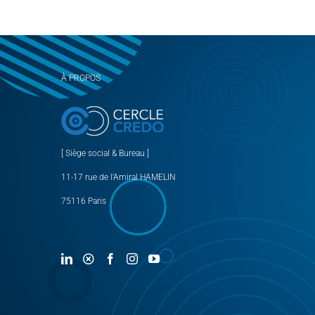
À PROPOS
[ Siège social & Bureau ]
11-17 rue de l’Amiral HAMELIN
75116 Paris