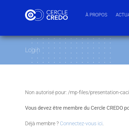
Passer
au
À PROPOS
ACTUA
contenu
Login
Non autorisé pour:
/mp-files/presentation-caci
Vous devez être membre du Cercle CREDO po
Déjà membre ?
Connectez-vous ici
.