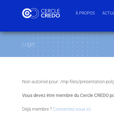
Passer
au
À PROPOS
ACTUA
contenu
Login
Non autorisé pour:
/mp-files/presentation-pol
Vous devez être membre du Cercle CREDO po
Déjà membre ?
Connectez-vous ici
.