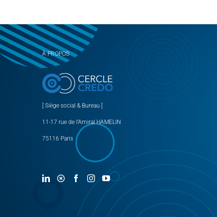
À PROPOS
[ Siège social & Bureau ]
11-17 rue de l’Amiral HAMELIN
75116 Paris