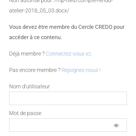
Non autorisé pour:
/mp-files/compte-rendu-
atelier-2018_05_03.docx/
MEMBRES
Vous devez être membre du Cercle CREDO pour
CONTACT
accéder à ce contenu.
Déjà membre ?
Connectez-vous ici
.
Pas encore membre ?
Rejoignez-nous !
Nom d'utilisateur
Mot de passe