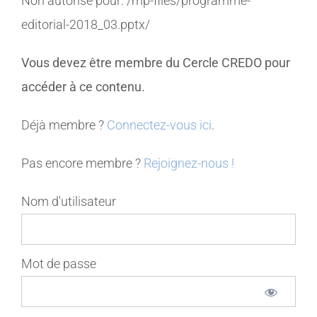
Non autorisé pour:
/mp-files/programme-
editorial-2018_03.pptx/
MEMBRES
Vous devez être membre du Cercle CREDO pour
CONTACT
accéder à ce contenu.
Déjà membre ?
Connectez-vous ici
.
Pas encore membre ?
Rejoignez-nous !
Nom d'utilisateur
Mot de passe