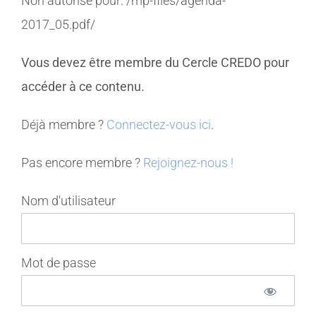
Non autorisé pour:
/mp-files/agenda-
2017_05.pdf/
MEMBRES
Vous devez être membre du Cercle CREDO pour
CONTACT
accéder à ce contenu.
Déjà membre ?
Connectez-vous ici
.
Pas encore membre ?
Rejoignez-nous !
Nom d'utilisateur
Mot de passe