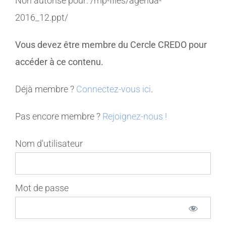
Non autorisé pour:
/mp-files/agenda-
2016_12.ppt/
MEMBRES
Vous devez être membre du Cercle CREDO pour
CONTACT
accéder à ce contenu.
Déjà membre ?
Connectez-vous ici
.
Pas encore membre ?
Rejoignez-nous !
Nom d'utilisateur
Mot de passe