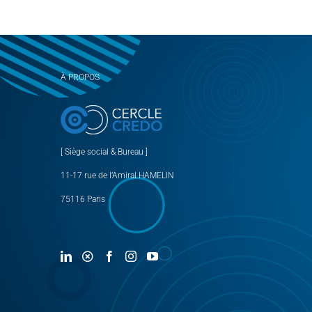
À PROPOS
[ Siège social & Bureau ]
11-17 rue de l’Amiral HAMELIN
75116 Paris