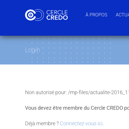
Passer
au
À PROPOS
ACTUA
contenu
Login
Non autorisé pour:
/mp-files/actualite-2016_1
Vous devez être membre du Cercle CREDO po
Déjà membre ?
Connectez-vous ici
.