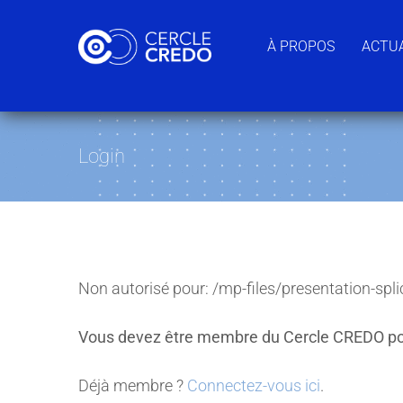
Passer
au
À PROPOS
ACTUA
contenu
Login
Non autorisé pour:
/mp-files/presentation-spli
Vous devez être membre du Cercle CREDO po
Déjà membre ?
Connectez-vous ici
.