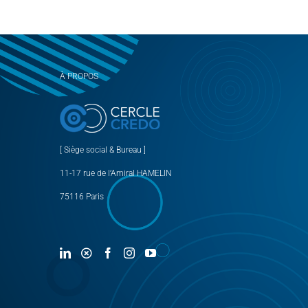
À PROPOS
[ Siège social & Bureau ]
11-17 rue de l’Amiral HAMELIN
75116 Paris