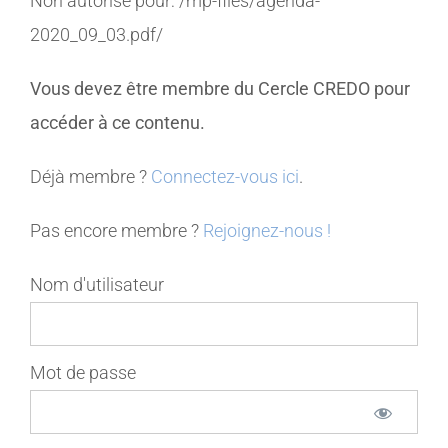
Non autorisé pour:
/mp-files/agenda-
2020_09_03.pdf/
MEMBRES
Vous devez être membre du Cercle CREDO pour
CONTACT
accéder à ce contenu.
Déjà membre ?
Connectez-vous ici
.
Pas encore membre ?
Rejoignez-nous !
Nom d'utilisateur
Mot de passe