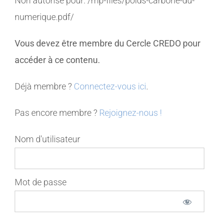
Non autorisé pour:
/mp-files/poids-carbone-du-
numerique.pdf/
MEMBRES
Vous devez être membre du Cercle CREDO pour
CONTACT
accéder à ce contenu.
Déjà membre ?
Connectez-vous ici
.
Pas encore membre ?
Rejoignez-nous !
Nom d'utilisateur
Mot de passe