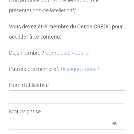
Non autorisé pour:
/mp-files/2026_05-
presentations-de-latelier.pdf/
MEMBRES
Vous devez être membre du Cercle CREDO pour
CONTACT
accéder à ce contenu.
Déjà membre ?
Connectez-vous ici
.
Pas encore membre ?
Rejoignez-nous !
Nom d'utilisateur
Mot de passe