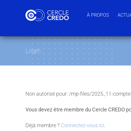
Passer
au
À PROPOS
ACTUA
contenu
Login
Non autorisé pour:
/mp-files/2025_11-compte-
Vous devez être membre du Cercle CREDO po
Déjà membre ?
Connectez-vous ici
.