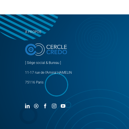
À PROPOS
[ Siège social & Bureau ]
11-17 rue de l’Amiral HAMELIN
75116 Paris