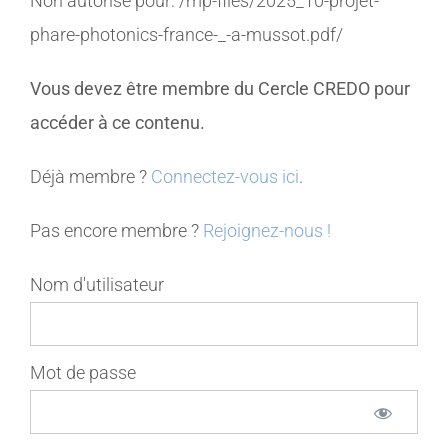
Non autorisé pour:
/mp-files/2025_10-projet-
phare-photonics-france-_-a-mussot.pdf/
MEMBRES
Vous devez être membre du Cercle CREDO pour
CONTACT
accéder à ce contenu.
Déjà membre ?
Connectez-vous ici
.
Pas encore membre ?
Rejoignez-nous !
Nom d'utilisateur
Mot de passe