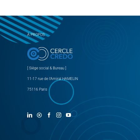
À PROPOS
[ Siège social & Bureau ]
11-17 rue de l’Amiral HAMELIN
75116 Paris