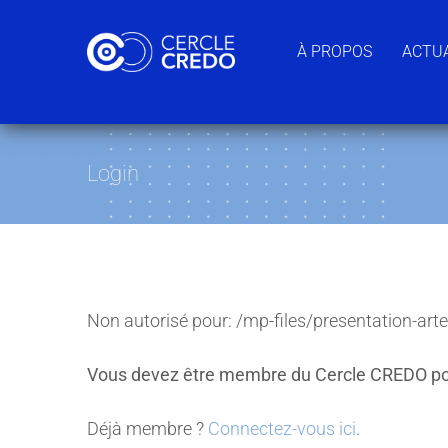
Passer
au
À PROPOS
ACTUA
contenu
Login
Non autorisé pour:
/mp-files/presentation-arte
Vous devez être membre du Cercle CREDO po
Déjà membre ?
Connectez-vous ici
.