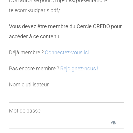
Non autorisé pour:
/mp-files/presentation-
telecom-sudparis.pdf/
MEMBRES
Vous devez être membre du Cercle CREDO pour
CONTACT
accéder à ce contenu.
Déjà membre ?
Connectez-vous ici
.
Pas encore membre ?
Rejoignez-nous !
Nom d'utilisateur
Mot de passe